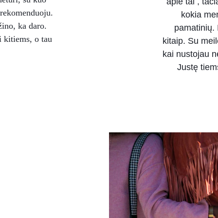
apie tai , tač
, rekomenduoju. 
kokia men
ino, ka daro. 
pamatinių. 
 kitiems, o tau 
kitaip. Su mei
kai nustojau ne
Justę tiem
alime 
vieniui 