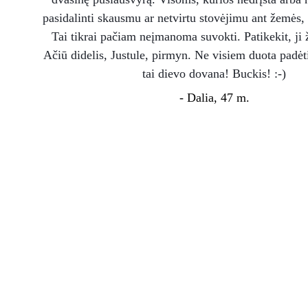
pasidalinti skausmu ar netvirtu stovėjimu ant žemės
Tai tikrai pačiam neįmanoma suvokti. Patikekit, ji ž
Ačiū didelis, Justule, pirmyn. Ne visiem duota padėti
tai dievo dovana! Buckis! :-)
- Dalia, 47 m.
Būdami kartu g
įveikti tai, ko pa