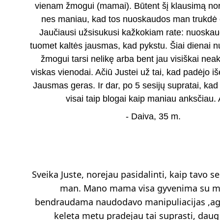
vienam žmogui (mamai). Būtent šį klausimą norė
nes maniau, kad tos nuoskaudos man trukdė ei
Jaučiausi užsisukusi kažkokiam rate: nuoskauda
tuomet kaltės jausmas, kad pykstu. Šiai dienai 
žmogui tarsi nelikę arba bent jau visiškai neak
viskas vienodai. Ačiū Justei už tai, kad padėjo išei
Jausmas geras. Ir dar, po 5 sesijų supratai, kad 
visai taip blogai kaip maniau anksčiau. 
- Daiva, 35 m.
Sveika Juste, norejau pasidalinti, kaip tavo s
man. Mano mama visa gyvenima su m
bendraudama naudodavo manipuliacijas ,agre
keleta metu pradejau tai suprasti, daug