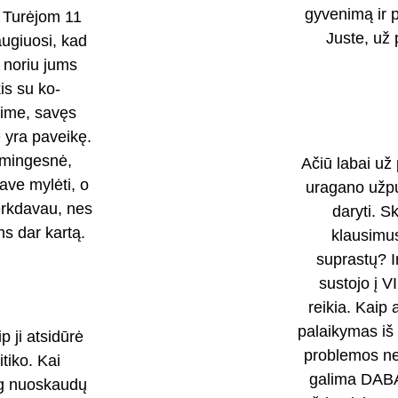
gyvenimą ir p
 Turėjom 11 
Juste, už 
augiuosi, kad 
 noriu jums 
is su ko-
ime, savęs 
e yra paveikę. 
imingesnė, 
Ačiū labai už
ave mylėti, o 
uragano užpul
erkdavau, nes 
daryti. S
s dar kartą.
klausimus
suprastų? I
sustojo į V
reikia. Kaip 
palaikymas iš
 ji atsidūrė 
problemos nei
tiko. Kai 
galima DABAR
ug nuoskaudų 