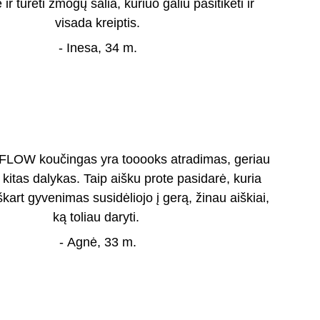
 ir turėti žmogų šalia, kuriuo galiu pasitikėti ir 
visada kreiptis.
- Inesa, 34 m.
 FLOW koučingas yra tooooks atradimas, geriau 
 kitas dalykas. Taip aišku prote pasidarė, kuria 
 iškart gyvenimas susidėliojo į gerą, žinau aiškiai, 
ką toliau daryti. 
- Agnė, 33 m.