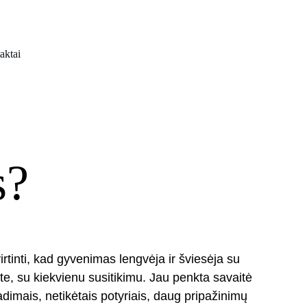
aktai
s?
virtinti, kad gyvenimas lengvėja ir šviesėja su 
te, su kiekvienu susitikimu. Jau penkta savaitė 
dimais, netikėtais potyriais, daug pripažinimų 