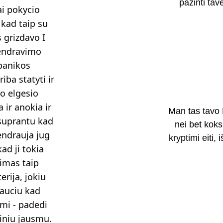
pažinti tave
i pokycio 
 kad taip su 
 grizdavo I 
bendravimo 
panikos 
ba statyti ir 
o elgesio 
 ir anokia ir 
Man tas tavo
 suprantu kad 
nei bet koks
endrauja jug 
kryptimi eiti,
ad ji tokia 
kimas taip 
rija, jokiu 
jauciu kad 
imi - padedi 
diniu jausmu. 