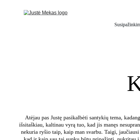
Susipažinki
K
Atėjau pas Justę pasikalbėti santykių tema, kadang
išsitaškiau, kaltinau vyrą tuo, kad jis manęs nesupran
nekuria ryšio taip, kaip man svarbu. Taigi, jaučiaus
kad ir kaip sau tai sunku būtų pripažinti, nukritau į