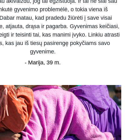
iau akivaizdu, jog tai egzistuoja. Ir tai ne šiai sau 
kutė gyvenimo problemėlė, o tokia viena iš 
Dabar matau, kad pradedu žiūrėti į save visai 
le, atjauta, drąsa ir pagarba. Gyvenimas keičiasi, 
igti ir teisinti tai, kas manimi įvyko. Linkiu atrasti 
s, kas jau iš tiesų pasirengę pokyčiams savo 
gyvenime.
- Marija, 39 m.