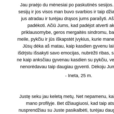
Jau praėjo du mėnesiai po paskutinės sesijos.
sesijų ir jos visos man buvo svarbios ir taip dži
jus atradau ir turėjau drąsos jums parašyti. Aš
padėkoti. Ačiū Jums, kad padėjot atverti ak
priklausomybe, geros mergaitės sindromu, ba
meile, pykčiu ir jūs iškapstėt įvykius, kurie man
Jūsų dėka aš matau, kaip kasdien gyvenu la
išdrįstu išsakyti savo emocijas, nubrėžti ribas, s
ne kaip anksčiau gyvenau kasdien su pykčiu, v
nenorėdavau taip daugiau gyventi. Dėkoju Jum
- Ineta, 25 m. 
Justę seku jau keletą metų. Net nepamenu, kaip
mano profilyje. Bet džiaugiuosi, kad taip atsi
nusprendžiau su Juste pasikalbėti, turėjau da