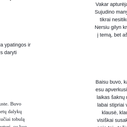
Vakar apturėj
Sujudino many 
tikrai nesiti
Nersiu gilyn k
į temą, bet a
 ypatingos ir 
s daryti
Baisu buvo, ka
esu apverkusi
laikas šaknų
uste. Buvo 
labai stipria
ketų dalykų 
klausė, kla
iučiai tobulą 
visiškai susa
eturi, su kuo 