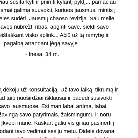
au susitarkyti ir priimti kylantį pyktį... pamačiau 
ausmai galima suuvokti, kuriuos jausmus, mintis į 
nėles sudėti. Jausmų chaoso revizija. Sau meile 
savęs nubrėžti ribas, apginti save, siekti savo 
ištaškant visko aplink... Ačiū už tą ramybę ir 
pagalbą atrandant jėgą savyje. 
- Inesa, 34 m.
 dėkoju už konsultaciją. Už tavo laiką, tikrumą ir 
d taip nuoširdžiai išklausai ir padedi susivokti 
 savo jausmuose. Esi man labai artima, labai 
žavinga savo patyrimais, žaismingumu ir noru 
. Įkvepi mane. Kaskart galiu vis giliau pasinerti į 
odant tavo vedimui sesijų metu. Didelė dovana 