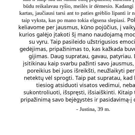
būdu reikalavau ryšio, meilės ir dėmesio. Kadangi 
kartas, jaučiausi tarsi ant to paties grėblio lipanti ir 
Po
taip vyksta, kas po mano tokia elgsena slepiasi. 
keliavome per jausmus, kūno pojūčius, į vaikys
kurios galėjo įtakoti šį mano naudojamą mode
su vyru. Taip pasileido užstrigusios emoci
gedėjimas, pripažinimas to, kas kažkada buvo,
gijimas. Daug supratau, gavau, patyriau. 
įsitikinau kaip svarbu pažinti savo jausmus,
poreikius bei juos išreikšti, neužlaikyti per 
netektų vėl sprogti. Taip pat supratau, kad k
tiesiog atsiduoti visatos vedimui, neb
sukontroliuoti, išspręsti, išsiaiškinti. Kitaip 
pripažinimą savo bejėgystės ir pasidavimą-į 
- Justina, 39 m. 