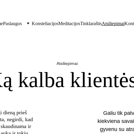
me
Paslaugos
Konsteliacijos
Meditacijos
Tinklaraštis
Atsiliepimai
Kont
Atsiliepimai
ą kalba klientė
i dieną prieš 
Galiu tik pat
ta, negirdi, kad 
kiekviena savai
i skaudinama ir 
gyvenu su atra
 auką ir tokiu 