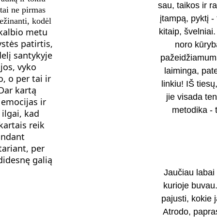
sau, taikos ir 
tai ne pirmas 
įtampą, pyktį -
nežinanti, kodėl 
kalbio metu 
kitaip, švelniai
tės patirtis, 
noro kūryba
lį santykyje 
pažeidžiamumą.
jos, vyko 
laiminga, pate
 o per tai ir 
linkiu! IŠ ties
Dar kartą 
jie visada te
 emocijas ir 
metodika - 
ilgai, kad 
artais reik 
andant 
tariant, per 
didesnę galią
Jaučiau labai 
kurioje buvau
pajusti, kokie
Atrodo, papras