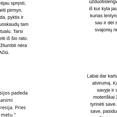
užduotislengvi
jau spręsti, 
iš kur kyla j
ti pirmyn. 
kurias lenty
, pyktis ir 
sau ir dėl 
nuoskaudų tam 
svajonių ne
tualu. Tarsi 
ti iš šio rato. 
žliumbti nėra 
Ačiū. 
Labai dar kartą
atvirumą. Ka
savyje ir
esijos padeda 
moteriškai 
animi 
tyrinėti save
sija. Pries 
save, pasidu
 metu " 