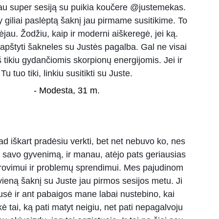
au super sesiją su puikia koučere @justemekas. 
giliai paslėptą šaknį jau pirmame susitikime. To 
kėjau. Žodžiu, kaip ir moderni aiškeregė, jei ką. 
rapštyti šakneles su Justės pagalba. Gal ne visai 
š tikiu gydančiomis skorpionų energijomis. Jei ir 
Tu tuo tiki, linkiu susitikti su Juste.
- Modesta, 31 m.
d iškart pradėsiu verkti, bet net nebuvo ko, nes 
 savo gyvenimą, ir manau, atėjo pats geriausias 
 rovimui ir problemų sprendimui. Mes pajudinom 
i vieną šaknį su Juste jau pirmos sesijos metu. Ji 
usė ir ant pabaigos mane labai nustebino, kai 
kė tai, ką pati matyt neigiu, net pati nepagalvoju 