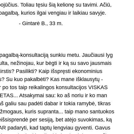
ojūčius. Toliau tęsiu šią kelionę su tavimi. Ačiū, 
pagalbą, kurios ilgai vengiau ir laikiau savyje.
- Gintarė B., 33 m.
 pagalbą-konsultaciją sunkiu metu. Jaučiausi lyg 
ta, nežinojau, kur bėgti ir ką su savo jausmais 
kirstis? Pasilikti? Kaip išspręsti ekonominius 
? Su kuo pakalbėti? Kas mane išklausytų - 
r po tos taip reikalingos konsultacijos VISKAS 
IETAS... Atsakymai sau: ko aš noriu ir ko man 
aš galiu sau padėti dabar ir tokia ramybė, tikras 
 žmogaus, kuris supranta... taip mano santuokos 
šsisprendė per sesiją, bet atėjo suvokimas, ką 
 padaryti, kad taptų lengviau gyventi. Gavus 