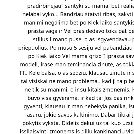
pradirbinejau" santyki su mama, bet realia
nelabai vyko... Bandziau statyti ribas, sakyti
manimi negalima bet po Kiek laiko santykis
iprasta vaga ir Vel prasidedavo toks pat 
stilius I mano puse, o as isgyvendavau 
priepuolius. Po musu 5 sesiju vel pabandziau ri
po Kiek laiko Vel mama grizo I iprasta sav
modeli, irase man zeminancia zinute, as tokia
TT.. Kele balsa, o as sedziu, klausau zinute ir
tai visiskai ne mano problema.. kad ji taip b
ne tik su manimi, o ir su kitais zmonemis, k
buvo visa gyvenima, ir kad tai Jos pasirin
gyventi, klausau ir man nebekyla panika, iste
asaru, jokio saves kaltinimo. Dabar tikrai 
pokytis vyksta. Didelis dekui uz tai kuo uzsi
issilaisvinti zmonems is giliu kankinanciu vi