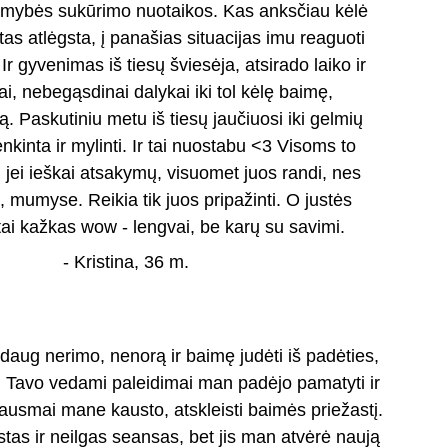
ramybės sukūrimo nuotaikos. Kas anksčiau kėlė 
 tas atlėgsta, į panašias situacijas imu reaguoti 
. Ir gyvenimas iš tiesų šviesėja, atsirado laiko ir 
i, nebegąsdinai dalykai iki tol kėlę baimę, 
 Paskutiniu metu iš tiesų jaučiuosi iki gelmių 
nkinta ir mylinti. Ir tai nuostabu <3 Visoms to 
ų, jei ieškai atsakymų, visuomet juos randi, nes 
n, mumyse. Reikia tik juos pripažinti. O justės 
tai kažkas wow - lengvai, be karų su savimi.
- Kristina, 36 m.
daug nerimo, nenorą ir baimę judėti iš padėties, 
. Tavo vedami paleidimai man padėjo pamatyti ir 
 jausmai mane kausto, atskleisti baimės priežastį. 
tas ir neilgas seansas, bet jis man atvėrė naują 