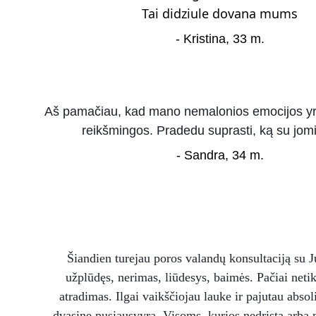
Tai didziule dovana mums
- Kristina, 33 m.
Aš pamačiau, kad mano nemalonios emocijos yra
reikšmingos. Pradedu suprasti, ką su jomi
- Sandra, 34 m.
Šiandien turejau poros valandų konsultaciją su J
užplūdęs, nerimas, liūdesys, baimės. Pačiai neti
atradimas. Ilgai vaikščiojau lauke ir pajutau absol
dvasinę pusiausvyrą. Visoms, kurios nedrįsta arba n