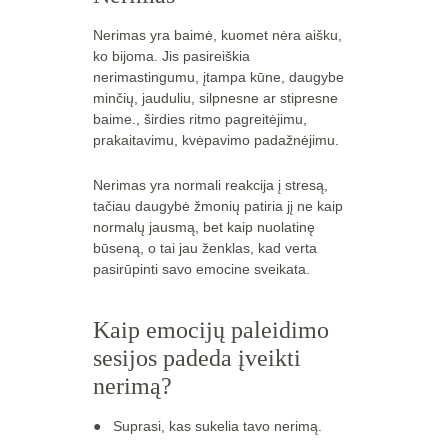
Nerimas yra baimė, kuomet nėra aišku, 
ko bijoma. Jis pasireiškia 
nerimastingumu, įtampa kūne, daugybe 
minčių, jauduliu, silpnesne ar stipresne 
baime., širdies ritmo pagreitėjimu, 
prakaitavimu, kvėpavimo padažnėjimu.
Nerimas yra normali reakcija į stresą, 
tačiau daugybė žmonių patiria jį ne kaip 
normalų jausmą, bet kaip nuolatinę 
būseną, o tai jau ženklas, kad verta 
pasirūpinti savo emocine sveikata.
Kaip emocijų paleidimo 
sesijos padeda įveikti 
nerimą?
●   
Suprasi, kas sukelia tavo nerimą.