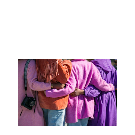
nepajėgtume.
Žodžiai iš maldos
SUSISIEK