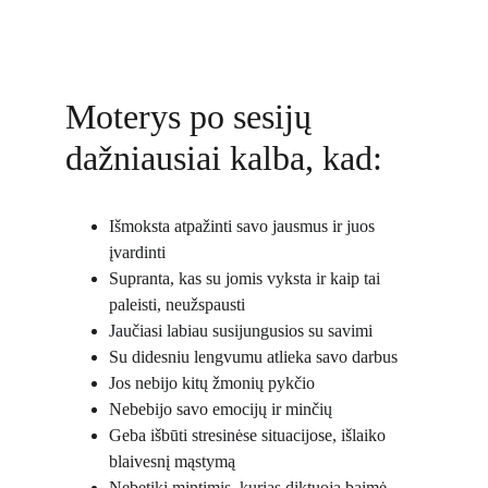
Moterys po sesijų 
dažniausiai kalba, kad:
Išmoksta atpažinti savo jausmus ir juos 
įvardinti
Supranta, kas su jomis vyksta ir kaip tai 
paleisti, neužspausti
Jaučiasi labiau susijungusios su savimi
Su didesniu lengvumu atlieka savo darbus
Jos nebijo kitų žmonių pykčio
Nebebijo savo emocijų ir minčių
Geba išbūti stresinėse situacijose, išlaiko 
blaivesnį mąstymą
Nebetiki mintimis, kurias diktuoja baimė