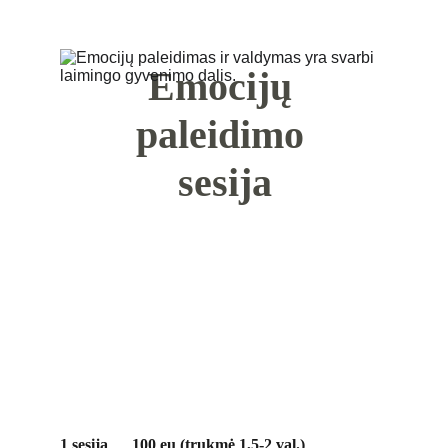
Emocijų 
paleidimo 
sesija
1 sesija      100 eu (trukmė 1,5-2 val.)