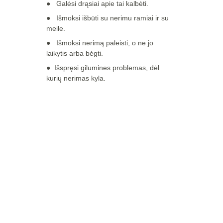
●   
Galėsi drąsiai apie tai kalbėti.
●   
Išmoksi išbūti su nerimu ramiai ir su 
meile.
●   
Išmoksi nerimą paleisti, o ne jo 
laikytis arba bėgti.
●  Išspręsi gilumines problemas, dėl 
kurių nerimas kyla.
Būdami kartu 
galime įveikti tai, 
ko pavieniui 